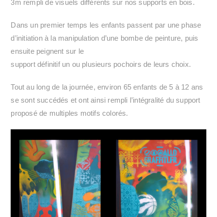
3m rempli de visuels différents sur nos supports en bois.
Dans un premier temps les enfants passent par une phase
d’initiation à la manipulation d’une bombe de peinture, puis
ensuite peignent sur le
support définitif un ou plusieurs pochoirs de leurs choix.
Tout au long de la journée, environ 65 enfants de 5 à 12 ans
se sont succédés et ont ainsi rempli l’intégralité du support
proposé de multiples motifs colorés.