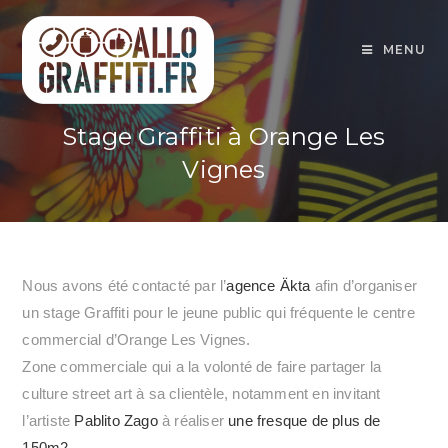
MENU
Stage Graffiti à Orange Les
Vignes
Nous avons été contacté par l’
agence Äkta
afin d’organiser
un stage Graffiti pour le jeune public qui fréquente le centre
commercial d’Orange Les Vignes.
Zone commerciale qui a la volonté de faire partager la
culture street art à sa clientèle, notamment en invitant
l’artiste
Pablito Zago
à réaliser
une fresque de plus de
150m2